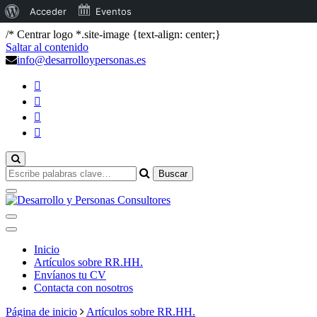
Acerca
Acceder
Eventos
de
/* Centrar logo *.site-image {text-align: center;}
Saltar al contenido
WordPress
info@desarrolloypersonas.es
¿Buscas
algo?
DYP
Inicio
Artículos sobre RR.HH.
Desarrollo
Envíanos tu CV
Contacta con nosotros
Página de inicio
Artículos sobre RR.HH.