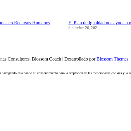
s
ias en Recursos Humanos
El Plan de Igualdad nos ayuda a m
diciembre 20, 2021
nas Consultores.
Blossom Coach | Desarrollado por
Blossom Themes
.
núa navegando está dando su consentimiento para la aceptación de las mencionadas cookies y la 